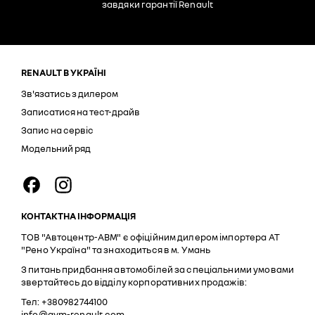
завдяки гарантії Renault
RENAULT В УКРАЇНІ
Зв'язатись з дилером
Записатися на тест-драйв
Запис на сервіс
Модельний ряд
КОНТАКТНА ІНФОРМАЦІЯ
ТОВ "Автоцентр-АВМ" є офіційним дилером імпортера АТ
"Рено Україна" та знаходиться в м. Умань
З питань придбання автомобілей за спеціальними умовами
звертайтесь до відділу корпоративних продажів:
Тел: +380982744100
info@avm-renault.com