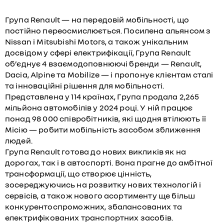
Група Renault — на передовій мобільності, що
постійно переосмислюється. Посилена альянсом з
Nissan і Mitsubishi Motors, а також унікальним
досвідом у сфері електрифікації, Група Renault
об’єднує 4 взаємодоповнюючі бренди — Renault,
Dacia, Alpine та Mobilize — і пропонує клієнтам сталі
та інноваційні рішення для мобільності.
Представлена у 114 країнах, Група продала 2,265
мільйона автомобілів у 2024 році. У ній працює
понад 98 000 співробітників, які щодня втілюють її
Місію — робити мобільність засобом зближення
людей.
Група Renault готова до нових викликів як на
дорогах, так і в автоспорті. Вона прагне до амбітної
трансформації, що створює цінність,
зосереджуючись на розвитку нових технологій і
сервісів, а також нового асортименту ще більш
конкурентоспроможних, збалансованих та
електрифікованих транспортних засобів.