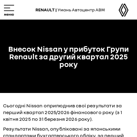
Skip
M
to
e
RENAULT |
Умань Автоцентр АВМ
main
n
content
u
Внесок Nissan у прибуток Групи
Renault за другий квартал 2025
року
Сьогодні Nissan оприлюднив свої результати за
перший квартал 2025/2026 фінансового року (з 1
квітня 2025 по 31 березня 2026 року).
Результати Nissan, опубліковані за японськими
стандартами бухгалтерського обліку, за перший