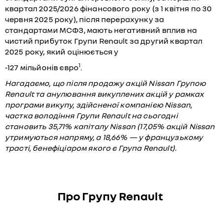
квартал 2025/2026 фінансового року (з 1 квітня по 30
червня 2025 року), після перерахунку за
стандартами МСФЗ, мають негативний вплив на
чистий прибуток Групи Renault за другий квартал
2025 року, який оцінюється у
1
-127 мільйонів євро
.
Нагадаємо, що після продажу акцій
Nissan
Групою
Renault
та анулювання викуплених акцій у рамках
програми викупу, здійсненої компанією
Nissan
,
частка володіння Групи
Renault
на сьогодні
становить 35,71% капіталу
Nissan
(17,05% акцій
Nissan
утримуються напряму, а 18,66% — у французькому
трасті, бенефіціаром якого є Група
Renault
).
Про Групу Renault