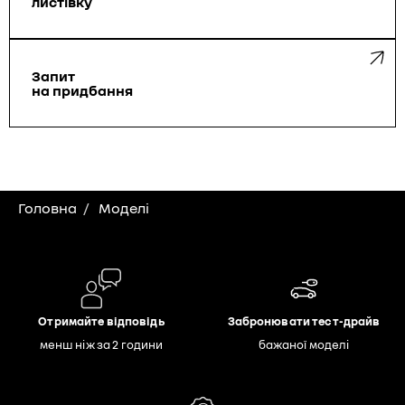
листівку
Запит
на придбання
Головна
Моделі
Отримайте відповідь
Забронювати тест-драйв
менш ніж за 2 години
бажаної моделі