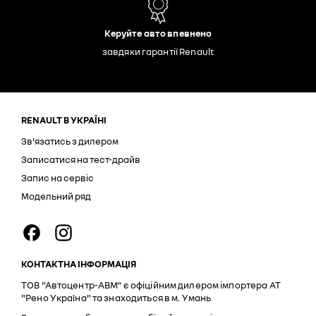
Керуйте авто впевнено
завдяки гарантії Renault
RENAULT В УКРАЇНІ
Зв'язатись з дилером
Записатися на тест-драйв
Запис на сервіс
Модельний ряд
КОНТАКТНА ІНФОРМАЦІЯ
ТОВ "Автоцентр-АВМ" є офіційним дилером імпортера АТ
"Рено Україна" та знаходиться в м. Умань