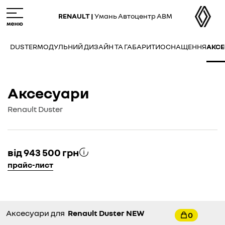
Skip
M
to
e
RENAULT |
Умань Автоцентр АВМ
main
n
content
u
DUSTER
МОДУЛЬНИЙ ДИЗАЙН ТА ГАБАРИТИ
ОСНАЩЕННЯ
АКС
Аксесуари
Renault Duster
від 943 500 грн
прайс-лист